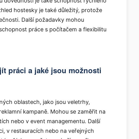
ou dovedností je také schopnost rychlého
hled hostesky je také důležitý, protože
lečnosti. Další požadavky mohou
schopnost práce s počítačem a flexibilitu
t práci a jaké jsou možnosti
ných oblastech, jako jsou veletrhy,
 reklamní kampaně. Mohou se zaměřit na
štích nebo v event managementu. Další
ci, v restauracích nebo na veřejných