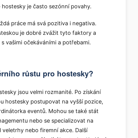
e hostesky je často sezónní povahy.
aždá práce má svá pozitiva i negativa.
teskou je dobré zvážit tyto faktory a
u s vašimi očekáváními a potřebami.
érního růstu pro hostesky?
stesky jsou velmi rozmanité. Po získání
u hostesky postupovat na vyšší pozice,
rdinátorka eventů. Mohou se také stát
nagementu nebo se specializovat na
d veletrhy nebo firemní akce. Další