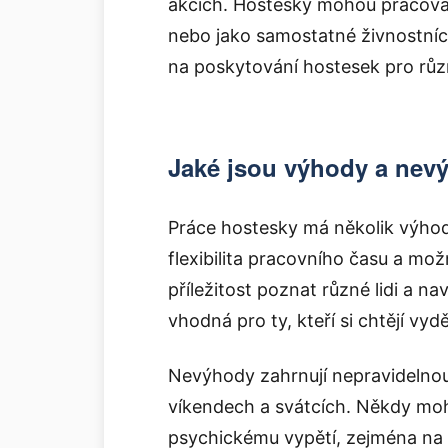
akcích. Hostesky mohou pracova
nebo jako samostatné živnostníci. 
na poskytování hostesek pro různ
Jaké jsou výhody a nev
Práce hostesky má několik výhod
flexibilita pracovního času a mo
příležitost poznat různé lidi a n
vhodná pro ty, kteří si chtějí vy
Nevýhody zahrnují nepravidelnou
víkendech a svátcích. Někdy mo
psychickému vypětí, zejména na