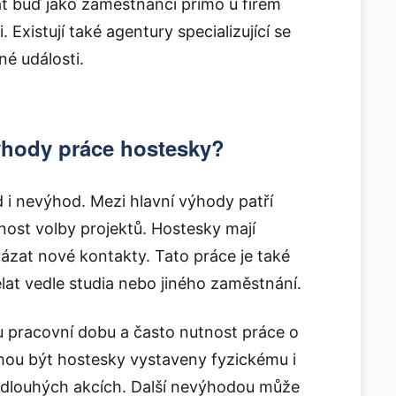
t buď jako zaměstnanci přímo u firem
Existují také agentury specializující se
é události.
ýhody práce hostesky?
 i nevýhod. Mezi hlavní výhody patří
žnost volby projektů. Hostesky mají
avázat nové kontakty. Tato práce je také
dělat vedle studia nebo jiného zaměstnání.
 pracovní dobu a často nutnost práce o
hou být hostesky vystaveny fyzickému i
 dlouhých akcích. Další nevýhodou může