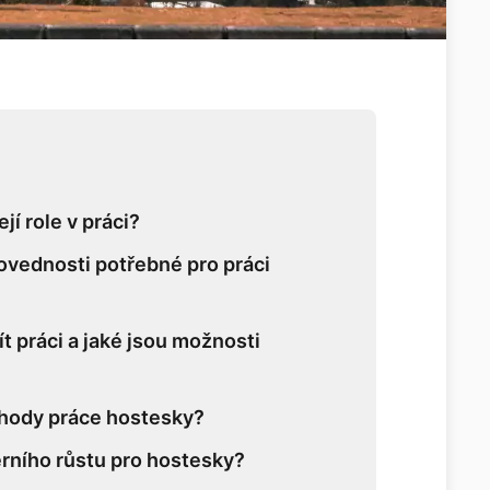
ejí role v práci?
ovednosti potřebné pro práci
 práci a jaké jsou možnosti
ýhody práce hostesky?
érního růstu pro hostesky?