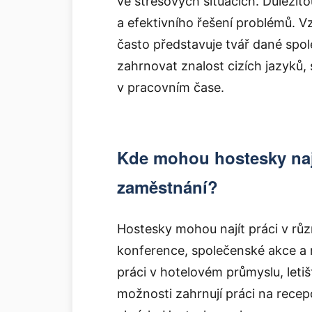
ve stresových situacích. Důležit
a efektivního řešení problémů. Vz
často představuje tvář dané spo
zahrnovat znalost cizích jazyků, 
v pracovním čase.
Kde mohou hostesky nají
zaměstnání?
Hostesky mohou najít práci v růz
konference, společenské akce a
práci v hotelovém průmyslu, leti
možnosti zahrnují práci na recep