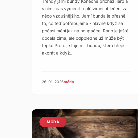
Trendy jarní bundy Konečně přichází jaro a
s ním i čas vyměnit teplé zimní oblečení za
něco vzdušnějšího. Jarní bunda je přesně
to, co teď potřebujeme - hlavně když se
počasí mění jak na houpačce. Ráno je ještě
docela zima, ale odpoledne už může být
teplo. Proto je fajn mít bundu, která hřeje
akorát a když...
26. 01. 2026
móda
MÓDA