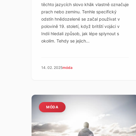
těchto jazycích slovo khāk vlastně označuje
prach nebo zeminu. Tenhle specifický
odstín hnědozelené se začal používat v
polovině 19. století, když britští vojáci v
Indii hledali způsob, jak lépe splynout s
okolím. Tehdy se jejich...
14. 02. 2025
móda
MÓDA