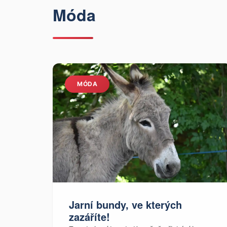
Móda
MÓDA
Jarní bundy, ve kterých
zazáříte!