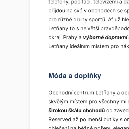
telefony, počítači, televizemi a d
přijdou na své v obchodech se s
pro různé druhy sportů. Ať už hl
Letňany to s největší pravděpodo
okraji Prahy a
výborné dopravní 
Letňany ideálním místem pro náku
Móda a doplňky
Obchodní centrum Letňany a obe
skvělým místem pro všechny mil
širokou škálu obchodů
od zaved
Reserved až po menší butiky s or
oblečení na běžné nošení, elegan