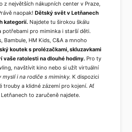
 z největších nákupních center v Praze,
 Právě naopak!
Dětský svět v Letňanech
 kategorií.
Najdete tu širokou škálu
potřebami pro miminka i starší děti.
ys, Bambule, HM Kids, C&A a mnoho
ský koutek s prolézačkami, skluzavkami
í vaše ratolesti na dlouhé hodiny.
Pro ty
ing, navštívit kino nebo si užít virtuální
myslí i na rodiče s miminky.
K dispozici
é trouby a klidné zázemí pro kojení. Ať
 v Letňanech to zaručeně najdete.