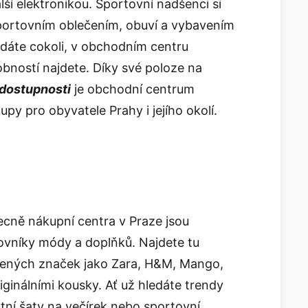
alší elektronikou. Sportovní nadšenci si
portovním oblečením, obuví a vybavením
edáte cokoli, v obchodním centru
bností najdete. Díky své poloze na
dostupnosti
je obchodní centrum
py pro obyvatele Prahy i jejího okolí.
cně nákupní centra v Praze jsou
ovníky módy a doplňků. Najdete tu
ených značek jako Zara, H&M, Mango,
iginálními kousky. Ať už hledáte trendy
tní šaty na večírek nebo sportovní