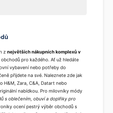
odů
n z
největších nákupních komplexů v
u obchodů pro každého. Ať už hledáte
tovní vybavení nebo potřeby do
eně přijdete na své. Naleznete zde jak
ko H&M, Zara, C&A, Datart nebo
originální nabídkou. Pro milovníky módy
dů s oblečením, obuví a doplňky pro
ktroniky ocení pestrý výběr obchodů s