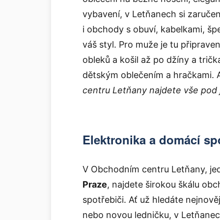
vybavení, v Letňanech si zaruče
i obchody s obuví, kabelkami, šp
váš styl. Pro muže je tu připrav
obleků a košil až po džíny a tričk
dětským oblečením a hračkami. A
centru Letňany najdete vše pod 
Elektronika a domácí sp
V Obchodním centru Letňany, j
Praze
, najdete širokou škálu ob
spotřebiči. Ať už hledáte nejno
nebo novou ledničku, v Letňanech