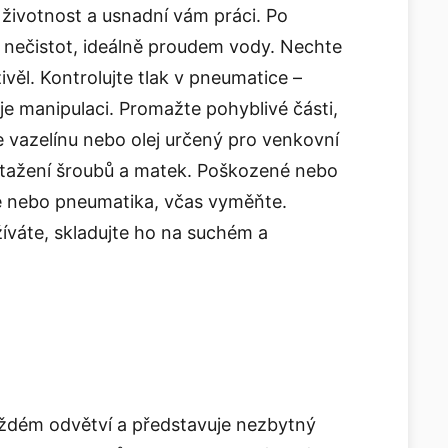
 životnost a usnadní vám práci. Po
a nečistot, ideálně proudem vody. Nechte
věl. Kontrolujte tlak v pneumatice –
e manipulaci. Promažte pohyblivé části,
jte vazelínu nebo olej určený pro venkovní
dotažení šroubů a matek. Poškozené nebo
še nebo pneumatika, včas vyměňte.
íváte, skladujte ho na suchém a
aždém odvětví a představuje nezbytný