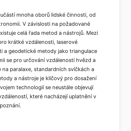
oučástí mnoha oborů lidské činnosti, od
tronomii. V závislosti na požadované
xistuje celá řada metod a nástrojů. Mezi
pro krátké vzdálenosti, laserové
i a geodetické metody jako triangulace
mii se pro určování vzdáleností hvězd a
é na paralaxe, standardních svíčkách a
ody a nástroje je klíčový pro dosažení
vojem technologií se neustále objevují
zdáleností, které nacházejí uplatnění v
 poznání.