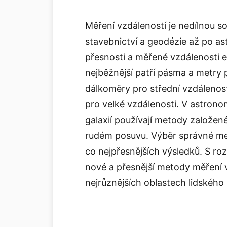
Měření vzdáleností je nedílnou s
stavebnictví a geodézie až po as
přesnosti a měřené vzdálenosti e
nejběžnější patří pásma a metry 
dálkoměry pro střední vzdálenost
pro velké vzdálenosti. V astrono
galaxií používají metody založen
rudém posuvu. Výběr správné met
co nejpřesnějších výsledků. S roz
nové a přesnější metody měření v
nejrůznějších oblastech lidského