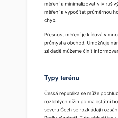
měření a minimalizovat vliv rušiv
měření a vypočítat průměrnou ho
chyb.
Přesnost měření je klíčová v mno
průmysl a obchod. Umožňuje nám z
základě můžeme činit informova
Typy terénu
Česká republika se může pochlubi
rozlehlých nížin po majestátní h
severu Čech se rozkládají rozsáhlé
Podkrušnohoří. Tyto oblasti jsou