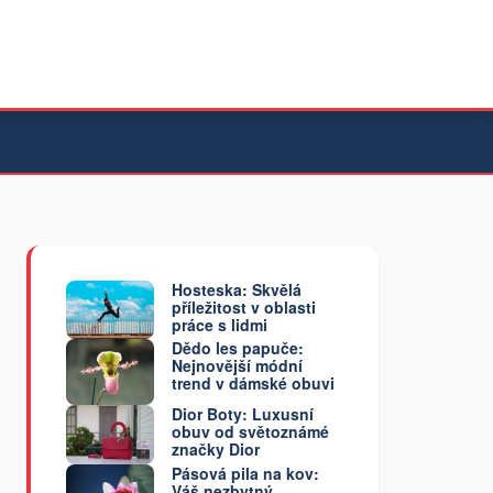
Hosteska: Skvělá
příležitost v oblasti
práce s lidmi
Dědo les papuče:
Nejnovější módní
trend v dámské obuvi
Dior Boty: Luxusní
obuv od světoznámé
značky Dior
Pásová pila na kov:
Váš nezbytný