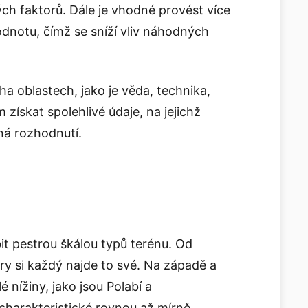
ých faktorů. Dále je vhodné provést více
dnotu, čímž se sníží vliv náhodných
ha oblastech, jako je věda, technika,
ískat spolehlivé údaje, na jejichž
ná rozhodnutí.
t pestrou škálou typů terénu. Od
ory si každý najde to své. Na západě a
 nížiny, jako jsou Polabí a
 charakteristické rovnou až mírně