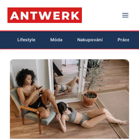
Lifestyle
Móda
Nakupování
Práce