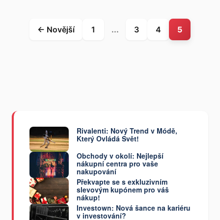
← Novější
1
...
3
4
5
Rivalenti: Nový Trend v Módě,
Který Ovládá Svět!
Obchody v okolí: Nejlepší
nákupní centra pro vaše
nakupování
Překvapte se s exkluzivním
slevovým kupónem pro váš
nákup!
Investown: Nová šance na kariéru
v investování?