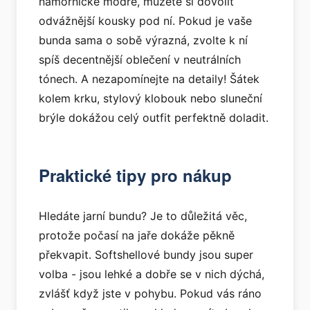
námořnické modré, můžete si dovolit
odvážnější kousky pod ní. Pokud je vaše
bunda sama o sobě výrazná, zvolte k ní
spíš decentnější oblečení v neutrálních
tónech. A nezapomínejte na detaily! Šátek
kolem krku, stylový klobouk nebo sluneční
brýle dokážou celý outfit perfektně doladit.
Praktické tipy pro nákup
Hledáte jarní bundu? Je to důležitá věc,
protože počasí na jaře dokáže pěkně
překvapit. Softshellové bundy jsou super
volba - jsou lehké a dobře se v nich dýchá,
zvlášť když jste v pohybu. Pokud vás ráno