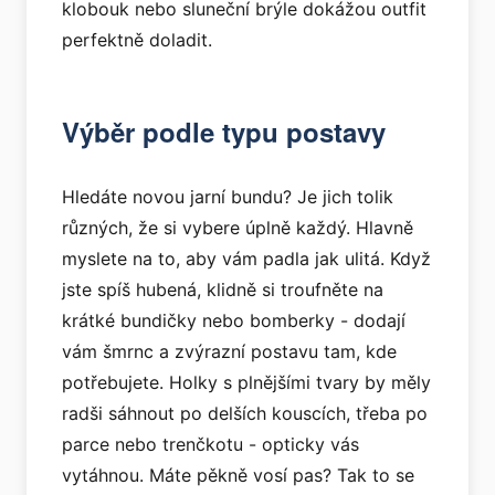
klobouk nebo sluneční brýle dokážou outfit
perfektně doladit.
Výběr podle typu postavy
Hledáte novou jarní bundu? Je jich tolik
různých, že si vybere úplně každý. Hlavně
myslete na to, aby vám padla jak ulitá. Když
jste spíš hubená, klidně si troufněte na
krátké bundičky nebo bomberky - dodají
vám šmrnc a zvýrazní postavu tam, kde
potřebujete. Holky s plnějšími tvary by měly
radši sáhnout po delších kouscích, třeba po
parce nebo trenčkotu - opticky vás
vytáhnou. Máte pěkně vosí pas? Tak to se