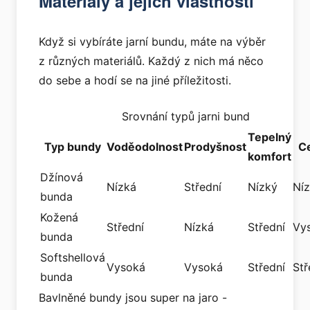
Materiály a jejich vlastnosti
Když si vybíráte jarní bundu, máte na výběr
z různých materiálů. Každý z nich má něco
do sebe a hodí se na jiné příležitosti.
Srovnání typů jarni bund
Tepelný
Typ bundy
Voděodolnost
Prodyšnost
C
komfort
Džínová
Nízká
Střední
Nízký
Ní
bunda
Kožená
Střední
Nízká
Střední
Vy
bunda
Softshellová
Vysoká
Vysoká
Střední
Stř
bunda
Bavlněné bundy jsou super na jaro -