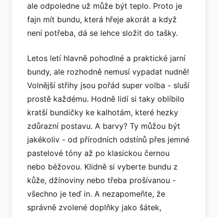
ale odpoledne už může být teplo. Proto je
fajn mít bundu, která hřeje akorát a když
není potřeba, dá se lehce složit do tašky.
Letos letí hlavně pohodlné a praktické jarní
bundy, ale rozhodně nemusí vypadat nudně!
Volnější střihy jsou pořád super volba - sluší
prostě každému. Hodně lidí si taky oblíbilo
kratší bundičky ke kalhotám, které hezky
zdůrazní postavu. A barvy? Ty můžou být
jakékoliv - od přírodních odstínů přes jemné
pastelové tóny až po klasickou černou
nebo béžovou. Klidně si vyberte bundu z
kůže, džínoviny nebo třeba prošívanou -
všechno je teď in. A nezapomeňte, že
správně zvolené doplňky jako šátek,