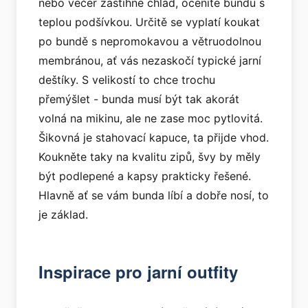
nebo večer zastihne chlad, oceníte bundu s
teplou podšívkou. Určitě se vyplatí koukat
po bundě s nepromokavou a větruodolnou
membránou, ať vás nezaskočí typické jarní
deštíky. S velikostí to chce trochu
přemýšlet - bunda musí být tak akorát
volná na mikinu, ale ne zase moc pytlovitá.
Šikovná je stahovací kapuce, ta přijde vhod.
Koukněte taky na kvalitu zipů, švy by měly
být podlepené a kapsy prakticky řešené.
Hlavně ať se vám bunda líbí a dobře nosí, to
je základ.
Inspirace pro jarní outfity