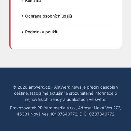
Reklama
Ochrana osobních údajů
Podmínky použití
© 2026 antwerk.cz - AntWerk news je přední časopis v
češtině. Nabízíme aktuální a srozumitelné informace o
nejnovějších trendy a událostech ve světě.
Provozovatel: PR Yard media s.r.o., Adresa: Nová Ves 272,
46331 Nová Ves, IČ: 07840772, DIČ: CZ07840772