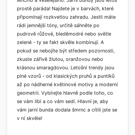
lehčího a veselejšího. Jarní bundy jsou letos
prostě paráda! Najdete je v barvách, které
připomínají rozkvetlou zahradu. Jestli máte
rádi jemnější tóny, určitě sáhněte po
pudrově růžové, bleděmodré nebo světle
zelené - ty se fakt skvěle kombinují. A
pokud se nebojíte být středem pozornosti,
zkuste zářivě žlutou, oranžovou nebo
krásnou smaragdovou. Letošní trendy jsou
plné vzorů - od klasických pruhů a puntíků
až po nádherné květinové motivy a moderní
geometrii. Vybírejte hlavně podle toho, co
se vám líbí a co vám sedí. Hlavní je, aby
vám jarní bunda dodala šmrnc a cítili jste se
v ní skvěle!