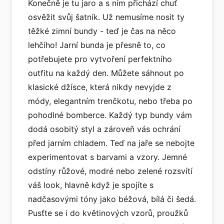
Konečně je tu jaro a s ním přichází chuť
osvěžit svůj šatník. Už nemusíme nosit ty
těžké zimní bundy - teď je čas na něco
lehčího! Jarní bunda je přesně to, co
potřebujete pro vytvoření perfektního
outfitu na každý den. Můžete sáhnout po
klasické džísce, která nikdy nevyjde z
módy, elegantním trenčkotu, nebo třeba po
pohodlné bomberce. Každý typ bundy vám
dodá osobitý styl a zároveň vás ochrání
před jarním chladem. Teď na jaře se nebojte
experimentovat s barvami a vzory. Jemné
odstíny růžové, modré nebo zelené rozsvítí
váš look, hlavně když je spojíte s
nadčasovými tóny jako béžová, bílá či šedá.
Pusťte se i do květinových vzorů, proužků