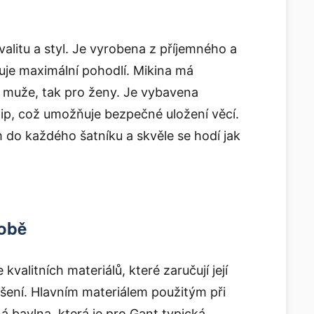
litu a styl. Je vyrobena z příjemného a
uje maximální pohodlí. Mikina má
o muže, tak pro ženy. Je vybavena
ip, což umožňuje bezpečné uložení věcí.
 do každého šatníku a skvěle se hodí jak
robě
valitních materiálů, které zaručují její
šení. Hlavním materiálem použitým při
á bavlna, která je pro Gant typická.