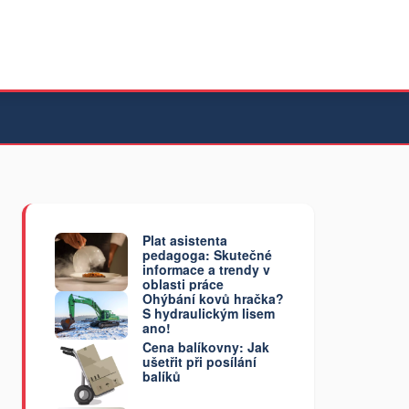
Plat asistenta
pedagoga: Skutečné
informace a trendy v
oblasti práce
Ohýbání kovů hračka?
S hydraulickým lisem
ano!
Cena balíkovny: Jak
ušetřit při posílání
balíků