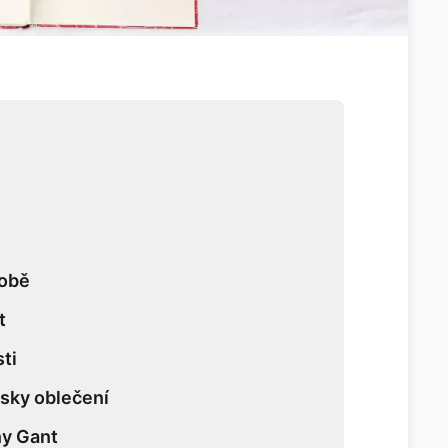
robě
t
ti
sky oblečení
ny Gant